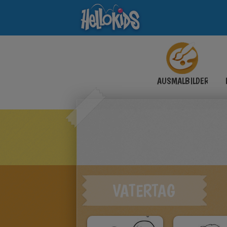
AUSMALBILDER
VATERTAG