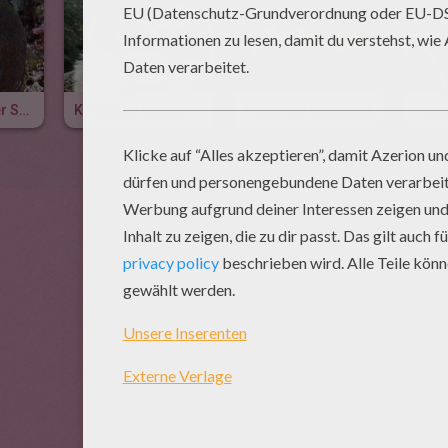
Gefährlich Aber Scheu?
Kennst Du Deutschlands Tierische Stars?
Fuchs Mit Schuhtick