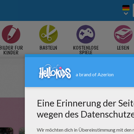
BILDER FÜR
BASTELN
KOSTENLOSE
LESEN
KINDER
SPIELE