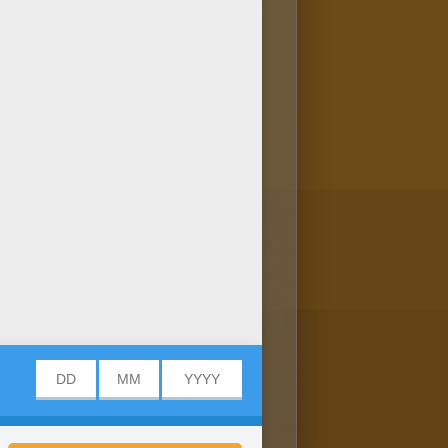
bilder drucken und mit deinen
r ein tolles Bild auf deinem
est du hier: Malbögen. Schau