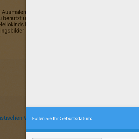
usmalen: mit Hellokids kannst du die schönsten Ausmal
u benutzt unsere online Ausmalmaschine und speicherst di
Hellokinds Mitglieder lieben dieses Ausmalbild! Mehr find
eblingsbilder aus: DIE FANTASTISCHEN VIER zum Ausmalen.
astischen Vier
Marvel