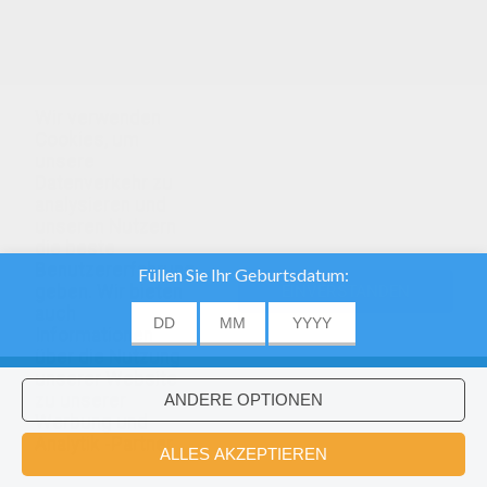
Wir verwenden
Cookies, um
unsere
Datenverkehr zu
analysieren und
unseren Nutzern
die beste
Benutzererfahrung
geben. Wir bieten
EINVERSTANDEN
auch
Informationen
über die Nutzung
unserer Website
zu unserer
Werbung und
Analytik -Partner.