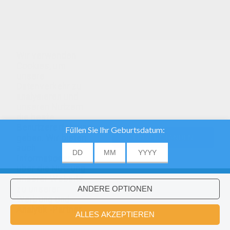
Wir verwenden
Cookies, um
unsere
Datenverkehr zu
analysieren und
unseren Nutzern
die beste
Benutzererfahrung
geben. Wir bieten
EINVERSTANDEN
auch
Informationen
über die Nutzung
unserer Website
zu unserer
Werbung und
Analytik -Partner.