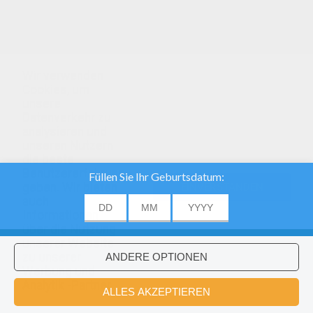
Wir verwenden
Cookies, um
unsere
Datenverkehr zu
analysieren und
unseren Nutzern
die beste
Benutzererfahrung
geben. Wir bieten
EINVERSTANDEN
auch
Informationen
über die Nutzung
unserer Website
zu unserer
Werbung und
Analytik -Partner.