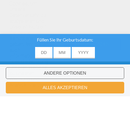
Cookies, um
unsere
Datenverkehr zu
analysieren und
unseren Nutzern
die beste
Benutzererfahrung
geben. Wir bieten
EINVERSTANDEN
auch
Informationen
über die Nutzung
unserer Website
zu unserer
Werbung und
Analytik -Partner.