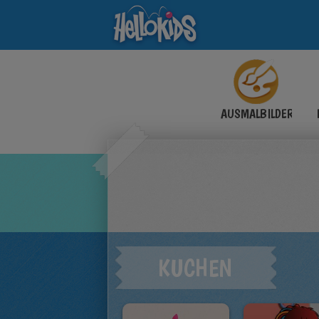
AUSMALBILDER
KUCHEN