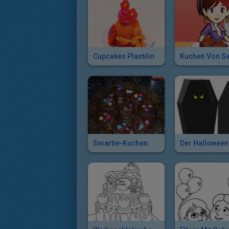
Cupcakes Plastilin
Kuchen Von S
Smartie-Kuchen