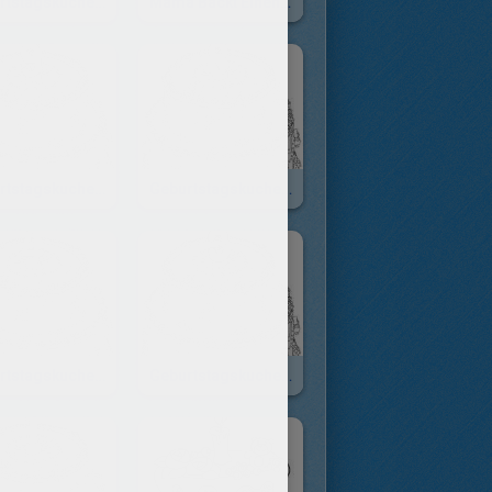
Geburtstagskuchen Teddybär Zum Ausmalen
Mama Backt Einen Geburtstagskuchen Zum Ausmalen
Geburtstagskuchen 9 Jahre Zum Ausmalen
Geburtstagskuchen 8 Jahre Zum Ausmalen
Geburtstagskuchen 4 Jahre Zum Ausmalen
Geburtstagskuchen 3 Jahre Zum Ausmalen