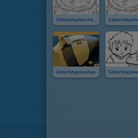
Geburtstagskuchen 2 Jahre Zum Ausmalen
Geburtstagskuchen