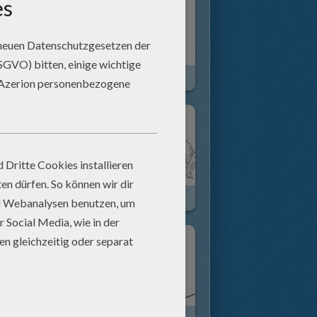
Cremiger Kuchen Mit Aprikosen
Kuchen Für Mama
Mutter Mit Einem Kuchen Karte Zum Ausmalen
Großmutters Kuchen Zum Ausmalen